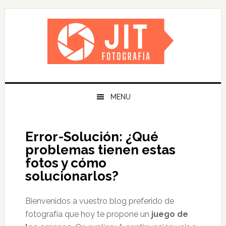
Skip
Skip
Skip
Skip
to
to
to
to
primary
main
primary
footer
navigation
content
sidebar
MENU
Error-Solución: ¿Qué
problemas tienen estas
fotos y cómo
solucionarlos?
Bienvenidos a vuestro blog preferido de
fotografía que hoy te propone un
juego de