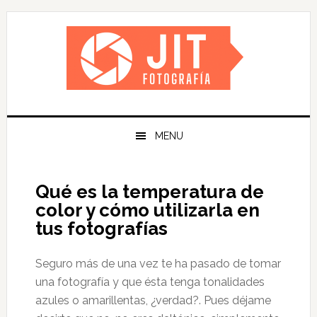
Skip
Skip
Skip
Skip
to
to
to
to
primary
main
primary
footer
navigation
content
sidebar
MENU
Qué es la temperatura de
color y cómo utilizarla en
tus fotografías
Seguro más de una vez te ha pasado de tomar
una fotografía y que ésta tenga tonalidades
azules o amarillentas, ¿verdad?. Pues déjame