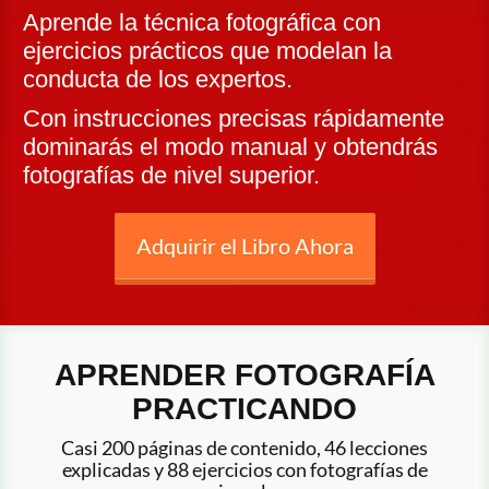
Aprende la técnica fotográfica con
ejercicios prácticos que modelan la
conducta de los expertos.
Con instrucciones precisas rápidamente
dominarás el modo manual y obtendrás
fotografías de nivel superior.​
Adquirir el Libro Ahora
APRENDER FOTOGRAFÍA
PRACTICANDO
Casi 200 páginas de contenido, 46 lecciones
explicadas y 88 ejercicios con fotografías de