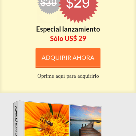
E special lanzamien to
Sólo U S $ 29
ADQUIRIR AHORA
Oprime aquí para adquirirlo