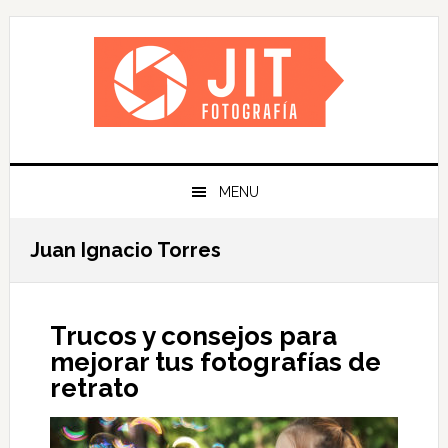
Skip
Skip
Skip
Skip
to
to
to
to
primary
main
primary
footer
navigation
content
sidebar
MENU
Juan Ignacio Torres
Trucos y consejos para
mejorar tus fotografías de
retrato