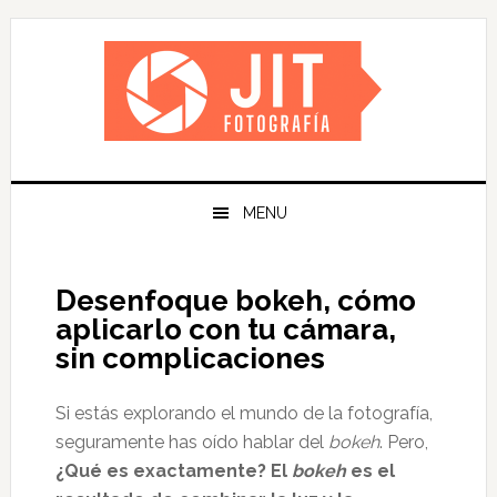
Skip
Skip
Skip
Skip
to
to
to
to
primary
main
primary
footer
navigation
content
sidebar
MENU
Desenfoque bokeh, cómo
aplicarlo con tu cámara,
sin complicaciones
Si estás explorando el mundo de la fotografía,
seguramente has oído hablar del
bokeh
. Pero,
¿Qué es exactamente? El
bokeh
es el