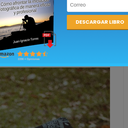
 la parte central de la escena (un 75% de la imagen), El
oncreto de la escena (5% de la imagen) y
untual (6-9% de la imagen para ser más concretos).
a retratos, conciertos o o fotografías a contraluz
 modos de medición puede ser
muy útil y efectivo.
s ISO altos