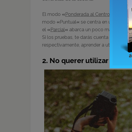
El modo
«
Ponderada al Centro
«
prioriza
modo
«
Puntual
«
se centra en un punto c
el
«
Parcial
«
abarca un poco más que el p
Si los pruebas, te darás cuenta de que par
respectivamente, aprender a utilizar los
2.
No querer utilizar valore