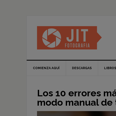
Skip
Skip
Skip
Skip
to
to
to
to
primary
main
primary
footer
navigation
content
sidebar
COMIENZA AQUÍ
DESCARGAS
LIBRO
Los 10 errores má
modo manual de 