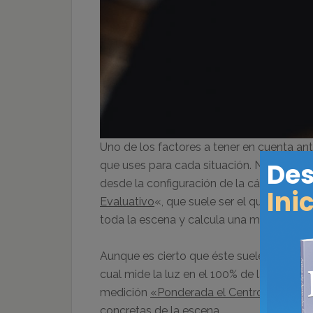
Uno de los factores a tener en cuenta ant
que uses para cada situación. Normalmen
desde la configuración de la cámara mism
Evaluativo
«, que suele ser el que viene 
toda la escena y calcula una media con l
Aunque es cierto que éste suele ser el mo
cual mide la luz en el 100% de la image
medición
«Ponderada el Centro», «Puntua
concretas de la escena.