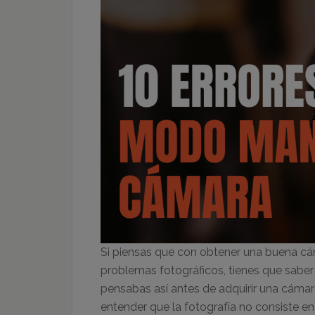
Si piensas que con obtener una buena cám
problemas fotográficos, tienes que saber
pensabas así antes de adquirir una cámar
entender que la fotografía no consiste en