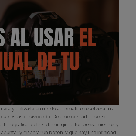
ara y utilizarla en modo automático resolverá tus
 que estás equivocado. Déjame contarte que, si
a fotográfica, debes dar un giro a tus pensamientos y
 apuntar y disparar un botón, y que hay una infinidad