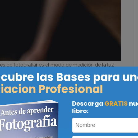
es de fotografiar es el modo de medición de la luz
te, el error es desconocer que esto puede cambiarse
a y utilizar siempre el
Modo «Matricial o
por defecto con la cámara. Este modo mide la luz de
a que define la exposición más adecuada.
do más utilizado, el modo Matricial o Evaluativo (el
n) no siempre es el más apropiado. Los modos de
l o Parcial
«, miden la luz priorizando zonas